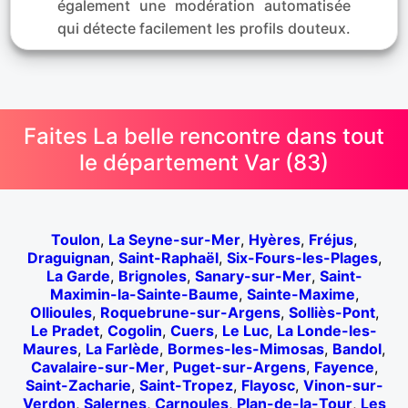
également une modération automatisée
qui détecte facilement les profils douteux.
Faites La belle rencontre dans tout
le département Var (83)
Toulon
,
La Seyne-sur-Mer
,
Hyères
,
Fréjus
,
Draguignan
,
Saint-Raphaël
,
Six-Fours-les-Plages
,
La Garde
,
Brignoles
,
Sanary-sur-Mer
,
Saint-
Maximin-la-Sainte-Baume
,
Sainte-Maxime
,
Ollioules
,
Roquebrune-sur-Argens
,
Solliès-Pont
,
Le Pradet
,
Cogolin
,
Cuers
,
Le Luc
,
La Londe-les-
Maures
,
La Farlède
,
Bormes-les-Mimosas
,
Bandol
,
Cavalaire-sur-Mer
,
Puget-sur-Argens
,
Fayence
,
Saint-Zacharie
,
Saint-Tropez
,
Flayosc
,
Vinon-sur-
Verdon
,
Salernes
,
Carnoules
,
Plan-de-la-Tour
,
Les