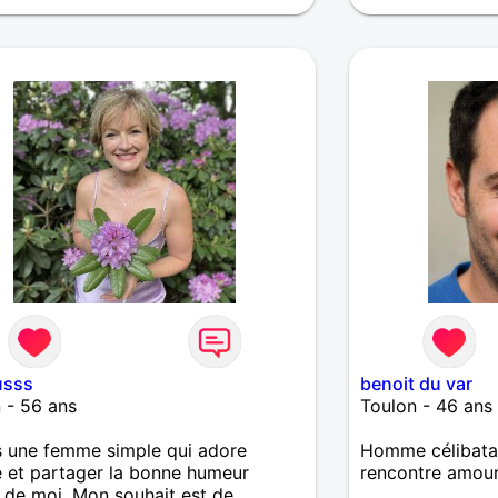
usss
benoit du var
 - 56 ans
Toulon - 46 ans
s une femme simple qui adore
Homme célibatai
e et partager la bonne humeur
rencontre amou
 de moi. Mon souhait est de