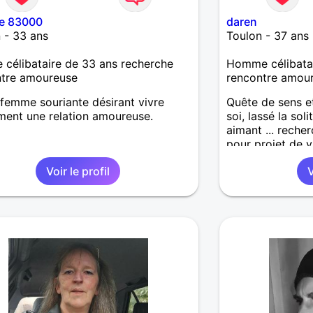
e 83000
daren
 - 33 ans
Toulon - 37 ans
célibataire de 33 ans recherche
Homme célibatai
ntre amoureuse
rencontre amou
femme souriante désirant vivre
Quête de sens e
ment une relation amoureuse.
soi, lassé la so
aimant ... rech
pour projet de v
Voir le profil
V