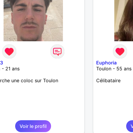
83
Euphoria
 - 21 ans
Toulon - 55 ans
rche une coloc sur Toulon
Célibataire
Voir le profil
V