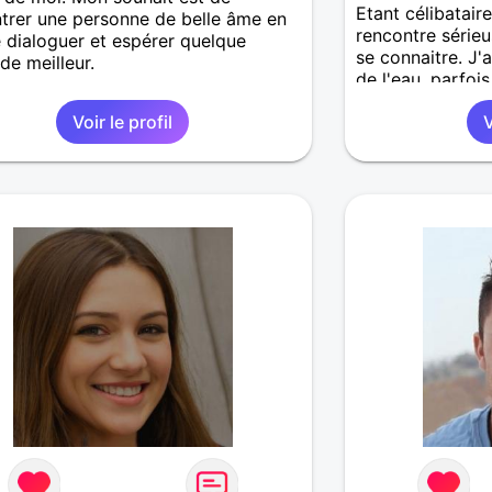
Etant célibatair
trer une personne de belle âme en
rencontre sérieu
 dialoguer et espérer quelque
se connaitre. J
de meilleur.
de l'eau, parfoi
suis quelqu'un d
Voir le profil
V
que je préfère a
mon cas.