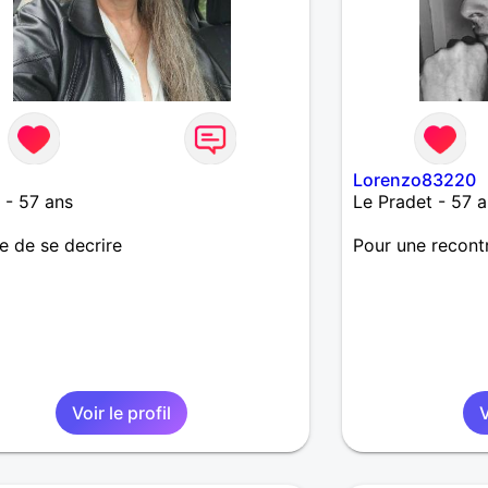
Lorenzo83220
 - 57 ans
Le Pradet - 57 a
le de se decrire
Pour une recont
Voir le profil
V