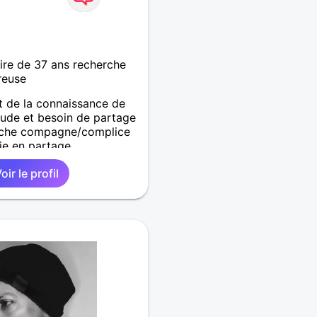
re de 37 ans recherche
reuse
t de la connaissance de
litude et besoin de partage
erche compagne/complice
ie en partage .
oir le profil