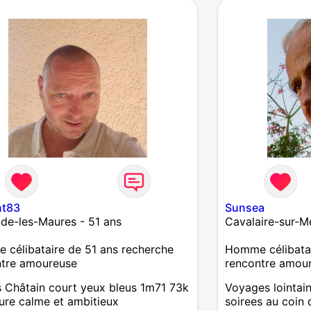
nt83
Sunsea
de-les-Maures - 51 ans
Cavalaire-sur-M
célibataire de 51 ans recherche
Homme célibatai
ntre amoureuse
rencontre amou
s Châtain court yeux bleus 1m71 73k
Voyages lointain
ure calme et ambitieux
soirees au coin 