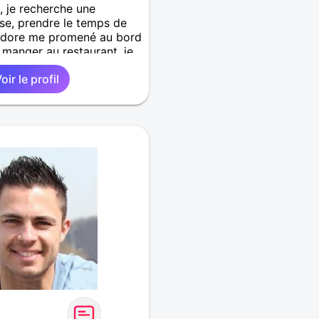
e, je recherche une
se, prendre le temps de
'adore me promené au bord
s manger au restaurant, je
e très calme et j'avoue
oir le profil
ussi les personne dans