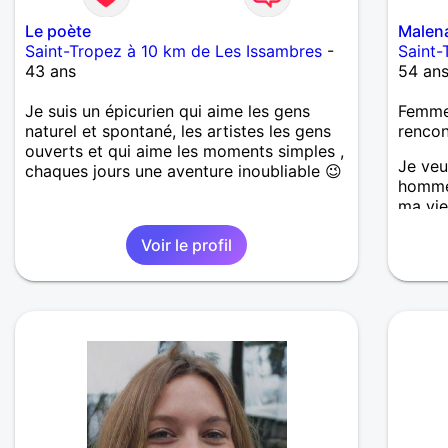
juste 
partag
Le poète
Malen
vrai d
Saint-Tropez à 10 km de Les Issambres
-
Saint-
simple
43 ans
54 an
nouvea
rien, 
Je suis un épicurien qui aime les gens
Femme 
juste r
naturel et spontané, les artistes les gens
renco
musiqu
ouverts et qui aime les moments simples ,
un liv
Je veu
chaques jours une aventure inoubliable 😉
les vo
homme 
les an
ma vie
ce qui
Valenc
vie. J
Voir le profil
procha
avec d
mentir
bienve
d'un h
Savoir
consci
erreur
spirit
vraies
vraime
de taq
indivi
timide
l'honn
fois e
respec
facile
c'est 
aussi.
parfait