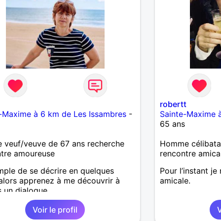
robertt
-Maxime à 6 km de Les Issambres
-
Sainte-Maxime à
s
65 ans
 veuf/veuve de 67 ans recherche
Homme célibatai
ntre amoureuse
rencontre amica
mple de se décrire en quelques
Pour l’instant j
alors apprenez à me découvrir à
amicale.
s un dialogue.
Voir le profil
V