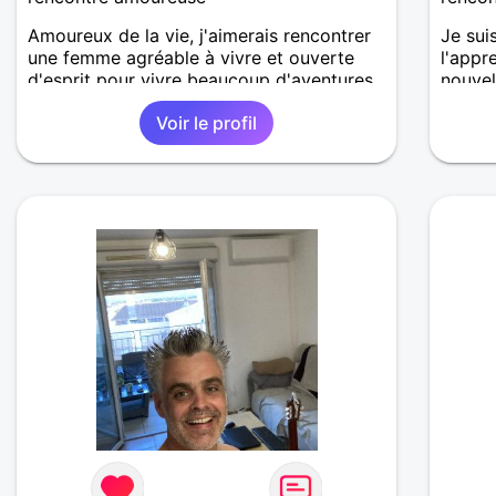
Amoureux de la vie, j'aimerais rencontrer
Je sui
une femme agréable à vivre et ouverte
l'appr
d'esprit pour vivre beaucoup d'aventures
nouvel
à deux.
temps 
Voir le profil
différ
doiven
j'appr
authen
profon
aider 
J'espè
de qui
de « d
destin
ici, a
belle 
parle 
se cons
la sin
rires 
léger.