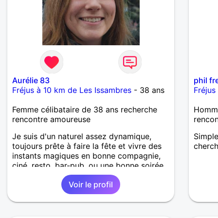
n’est 
connaît
de sin
définit
faire c
mais s
est, a
mervei
imperf
vaccin
quelqu
aux vo
ensemb
de cro
compli
(cohér
Aurélie 83
phil fr
désacc
foncti
Fréjus à 10 km de Les Issambres
- 38 ans
Fréjus
envie 
réalit
être h
très v
Femme célibataire de 38 ans recherche
Homme
import
rencontre amoureuse
renco
menson
brutali
Je suis d'un naturel assez dynamique,
Simple
comme
toujours prête à faire la fête et vivre des
cherch
destru
instants magiques en bonne compagnie,
sincéri
ciné, resto, bar-pub, ou une bonne soirée
la cha
en duo.
les vr
Voir le profil
durabl
écrire
vous d