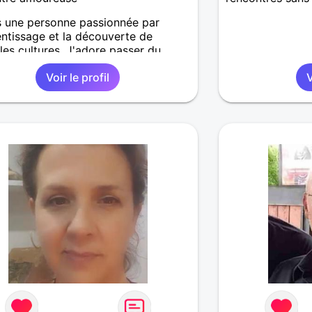
s une personne passionnée par
entissage et la découverte de
les cultures. J'adore passer du
à lire et à explorer des idées
Voir le profil
V
entes. Une chose que les autres
t savoir sur moi, c'est que
écie énormément les échanges
tiques et les conversations
des. De plus, je suis toujours prêt à
et à soutenir ceux qui en ont besoin.
re que cela vous donne un aperçu
 je suis ! J’aime beaucoup cette idée
onner un petit coup de pouce au
 »… c’est aussi ce qui m’a amenée
vec l’envie simple de provoquer une
rencontre. Ce que je recherche me
énormément. Pour moi, une relation
truit sur la simplicité, la complicité,
cérité et surtout ces fameux fous
du quotidien qui rendent tout plus
 Je ne cherche rien de compliqué,