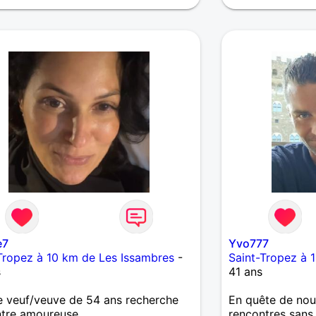
e7
Yvo777
Tropez à 10 km de Les Issambres
-
Saint-Tropez à 
s
41 ans
 veuf/veuve de 54 ans recherche
En quête de nou
ntre amoureuse
rencontres sans 