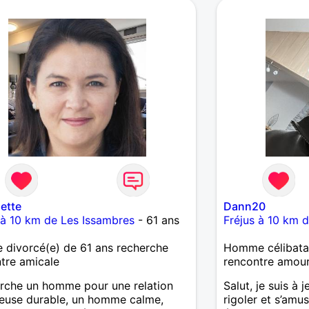
blerait pour vous une journée
 ?
lette
Dann20
 à 10 km de Les Issambres
- 61 ans
Fréjus à 10 km 
divorcé(e) de 61 ans recherche
Homme célibatai
tre amicale
rencontre amou
rche un homme pour une relation
Salut, je suis à
euse durable, un homme calme,
rigoler et s’amu