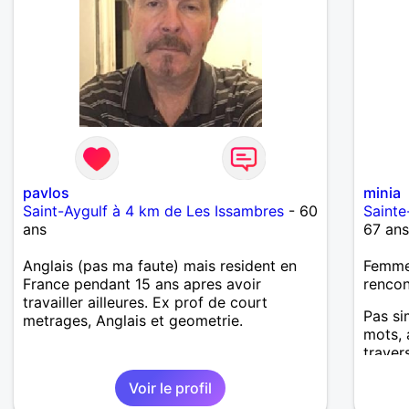
pavlos
minia
Saint-Aygulf à 4 km de Les Issambres
- 60
Sainte
ans
67 an
Anglais (pas ma faute) mais resident en
Femme
France pendant 15 ans apres avoir
renco
travailler ailleures. Ex prof de court
Pas si
metrages, Anglais et geometrie.
mots, 
traver
Voir le profil