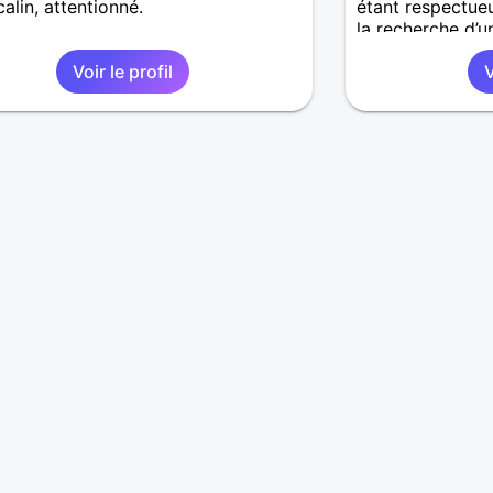
calin, attentionné.
étant respectue
la recherche d’un
n’hésite pas
Voir le profil
V