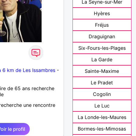
La Seyne-sur-Mer
Hyères
Fréjus
Draguignan
Six-Fours-les-Plages
La Garde
 6 km de Les Issambres
-
Sainte-Maxime
Le Pradet
re de 65 ans recherche
Cogolin
le
e recherche une rencontre
Le Luc
La Londe-les-Maures
Bormes-les-Mimosas
oir le profil