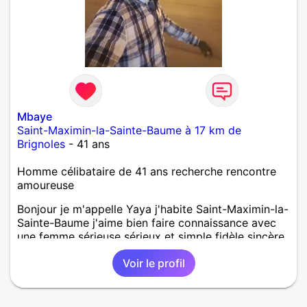
Mbaye
Saint-Maximin-la-Sainte-Baume à 17 km de
Brignoles
- 41 ans
Homme célibataire de 41 ans recherche rencontre
amoureuse
Bonjour je m'appelle Yaya j'habite Saint-Maximin-la-
Sainte-Baume j'aime bien faire connaissance avec
une femme sérieuse sérieux et simple fidèle sincère
je suis célibataire depuis 4 ans j'aime bien
Voir le profil
rencontrer quelqu'un sérieux comme moi