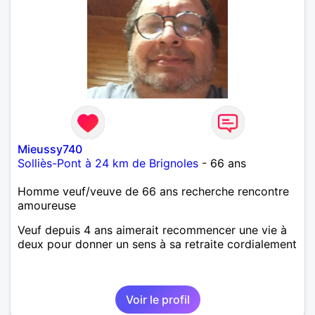
Mieussy740
Solliès-Pont à 24 km de Brignoles
- 66 ans
Homme veuf/veuve de 66 ans recherche rencontre
amoureuse
Veuf depuis 4 ans aimerait recommencer une vie à
deux pour donner un sens à sa retraite cordialement
Voir le profil