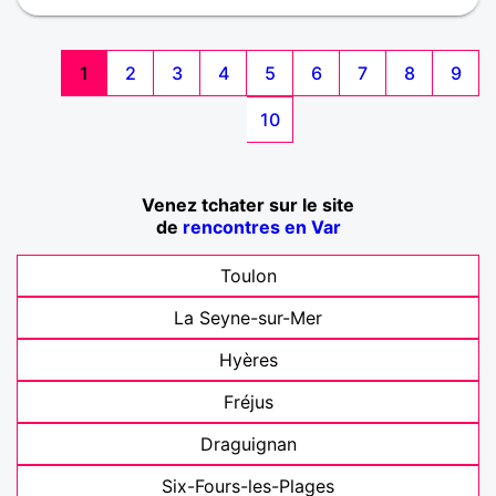
1
2
3
4
5
6
7
8
9
10
Venez tchater sur le site
de
rencontres en Var
Toulon
La Seyne-sur-Mer
Hyères
Fréjus
Draguignan
Six-Fours-les-Plages