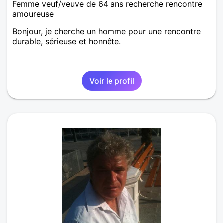
Femme veuf/veuve de 64 ans recherche rencontre
amoureuse
Bonjour, je cherche un homme pour une rencontre
durable, sérieuse et honnête.
Voir le profil