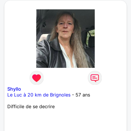
Shyllo
Le Luc à 20 km de Brignoles
- 57 ans
Difficile de se decrire