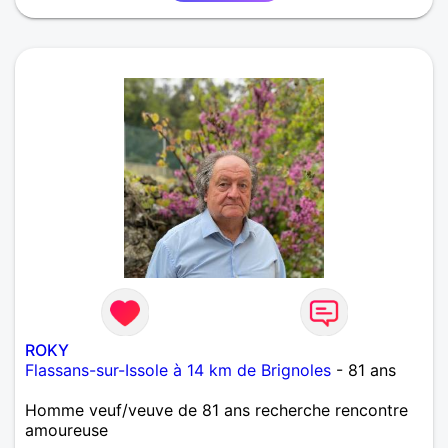
ROKY
Flassans-sur-Issole à 14 km de Brignoles
- 81 ans
Homme veuf/veuve de 81 ans recherche rencontre
amoureuse