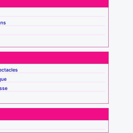
ins
ectacles
que
isse