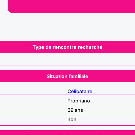
Type de rencontre recherché
Situation familiale
Célibataire
Propriano
39 ans
non