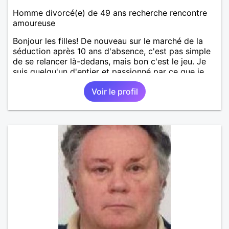
Homme divorcé(e) de 49 ans recherche rencontre
amoureuse
Bonjour les filles! De nouveau sur le marché de la
séduction après 10 ans d'absence, c'est pas simple
de se relancer là-dedans, mais bon c'est le jeu. Je
suis quelqu'un d'entier et passionné par ce que je
fais. Je suis propriétaire d'une belle ferme
Voir le profil
pédagogique avec plein d'animaux. Vous l'avez
compris, ma passion, c'est la nature en général, les
animaux, les arbres, le jardinage, la créativité, le
bricolage, etc ... Mon petit coin de paradis serait
idéal pour une maman avec de jeunes enfants ou
quelqu'un de proche de la nature. Je garde quand
même beaucoup de temps pour des sorties, je fais
un beau voyage tous les ans à l'étranger. J'aime
découvrir les paysages et cultures étrangères,
d'ailleurs les langues étrangères sont aussi ma
passion. J'ai 2 grands enfants déjà indépendants.
Pour le reste, je vous laisse découvrir. Au plaisir de
vous lire.