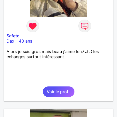
Safeto
Dax
-
40 ans
Alors je suis gros mais beau j'aime le 🎷🎷🎷les
echanges surtout intéressant....
Voir le profil