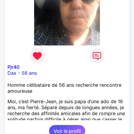
Pjr40
Dax
-
56 ans
Homme célibataire de 56 ans recherche rencontre
amoureuse
Moi, c’est Pierre-Jean, je suis papa d’une ado de 16
ans, ma fierté. Séparé depuis de longues années, je
recherche des affinités amicales afin de rompre une
solitude parfois difficile à gérer ainsi que casser le
vague à l’âme. L’amitié reste extrêmement
Voir le profil
importante à mes yeux mais peut se décliner en des