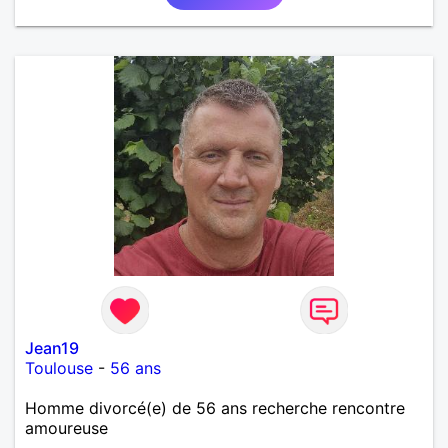
sentiments plus puissants. « Le temps fera son
œuvre » disait Arthur Schopenhauer, philosophe
allemand que j’adore. J’aime discuter sans pour
autant être trop locace. Je suis bourré de qualités
avec très peu de défauts. Je suis altruiste,
bienveillant, empathique, attentionné, honnête,
respectueux, doux de caractère et compréhensif : je
laisse « glisser » beaucoup de choses. Mais ne vous
m’éprenez pas Mesdames, si une personne que
j’aime me trahit une fois, il n’y aura pas de seconde
chance et je l’effacerai à « vitam eternam ».
Néanmoins, je suis un tout petit peu maniaque ainsi
qu’impatient. J’essaye de faire des efforts. Rien de
bien dramatique ! Du moins je le pense……Je suis un
homme facile à vivre. À vous si vous le souhaitez,
d’apprendre à me connaître davantage. J’en serai
ravi….A très bientôt je l’espère.
Jean19
Toulouse
-
56 ans
Homme divorcé(e) de 56 ans recherche rencontre
amoureuse