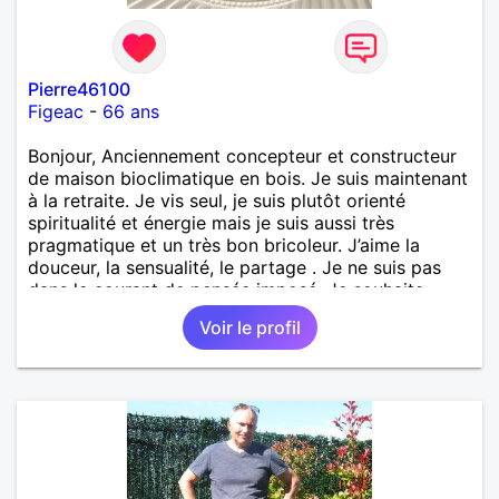
Pierre46100
Figeac
-
66 ans
Bonjour, Anciennement concepteur et constructeur
de maison bioclimatique en bois. Je suis maintenant
à la retraite. Je vis seul, je suis plutôt orienté
spiritualité et énergie mais je suis aussi très
pragmatique et un très bon bricoleur. J’aime la
douceur, la sensualité, le partage . Je ne suis pas
dans le courant de pensée imposé. Je souhaite
rencontrer une personne pour partager,
Voir le profil
expérimenté, découvrir ensemble et se soutenir
mutuellement pour devenir le meilleur de soi-même
et rayonner l'amour. Je vis actuellement dans le Lot
mais je compte m'installer à nouveau à l'ile de la
Réunion avant la fin 2026. Pierre