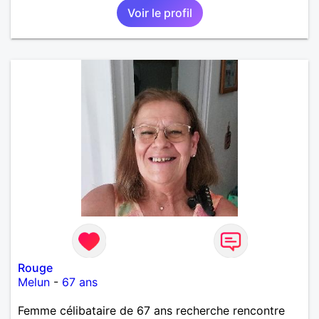
Voir le profil
Rouge
Melun
-
67 ans
Femme célibataire de 67 ans recherche rencontre