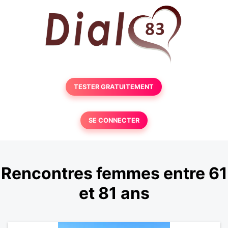
TESTER GRATUITEMENT
SE CONNECTER
Rencontres femmes entre 61
et 81 ans