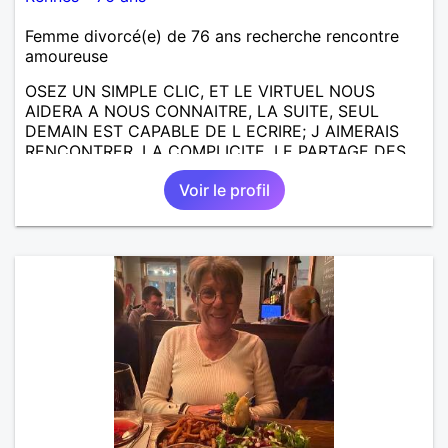
Femme divorcé(e) de 76 ans recherche rencontre
amoureuse
OSEZ UN SIMPLE CLIC, ET LE VIRTUEL NOUS
AIDERA A NOUS CONNAITRE, LA SUITE, SEUL
DEMAIN EST CAPABLE DE L ECRIRE; J AIMERAIS
RENCONTRER, LA COMPLICITE, LE PARTAGE DES
BELLES CHOSES DE LA VIE : BALADES, VOYAGES
Voir le profil
EN FRANCE OU AILLEURS. ETRE A L ECOUTE DE L
AUTRE, ET LA VIE SERA PLUS BELLE
ENCORE.....................