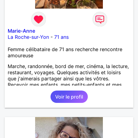
Marie-Anne
La Roche-sur-Yon
-
71 ans
Femme célibataire de 71 ans recherche rencontre
amoureuse
Marche, randonnée, bord de mer, cinéma, la lecture,
restaurant, voyages. Quelques activités et loisirs
que j'aimerais partager ainsi que les vôtres.
Recevoir mes enfants, mes petits-enfants et mes
amis. Bénévolat auprès des enfants à l’école, pour le
Voir le profil
cinéma indépendant... Se rencontrer, être à l’écoute,
échanger avec une personne de confiance, pour une
vie de partage, de tendresse. Les voyages et où
randonnées en France ou à l'étranger à deux en
dehors des sentiers battus me raviraient. Je
m'engage à répondre à votre message. Au plaisir de
vous lire.