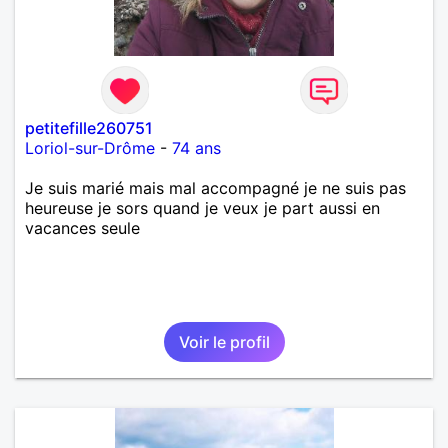
petitefille260751
Loriol-sur-Drôme
-
74 ans
Je suis marié mais mal accompagné je ne suis pas
heureuse je sors quand je veux je part aussi en
vacances seule
Voir le profil