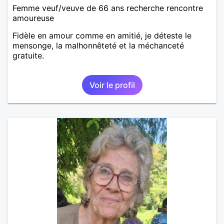
Femme veuf/veuve de 66 ans recherche rencontre
amoureuse
Fidèle en amour comme en amitié, je déteste le
mensonge, la malhonnêteté et la méchanceté
gratuite.
Voir le profil