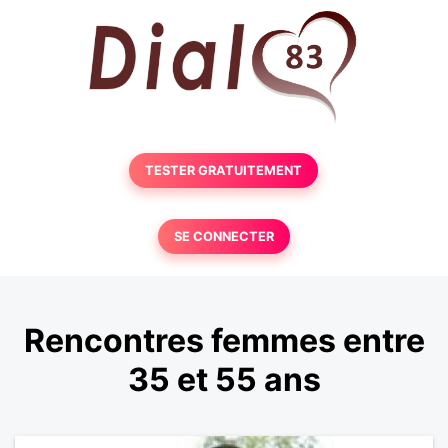
TESTER GRATUITEMENT
SE CONNECTER
Rencontres femmes entre
35 et 55 ans