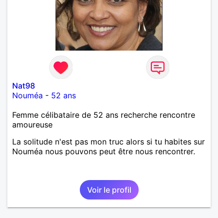
Nat98
Nouméa
-
52 ans
Femme célibataire de 52 ans recherche rencontre
amoureuse
La solitude n'est pas mon truc alors si tu habites sur
Nouméa nous pouvons peut être nous rencontrer.
Voir le profil