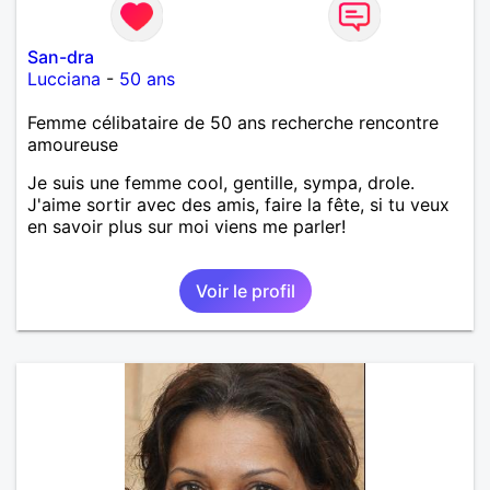
San-dra
Lucciana
-
50 ans
Femme célibataire de 50 ans recherche rencontre
amoureuse
Je suis une femme cool, gentille, sympa, drole.
J'aime sortir avec des amis, faire la fête, si tu veux
en savoir plus sur moi viens me parler!
Voir le profil