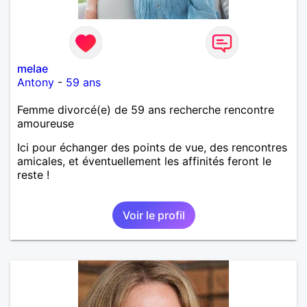
melae
Antony
-
59 ans
Femme divorcé(e) de 59 ans recherche rencontre
amoureuse
Ici pour échanger des points de vue, des rencontres
amicales, et éventuellement les affinités feront le
reste !
Voir le profil