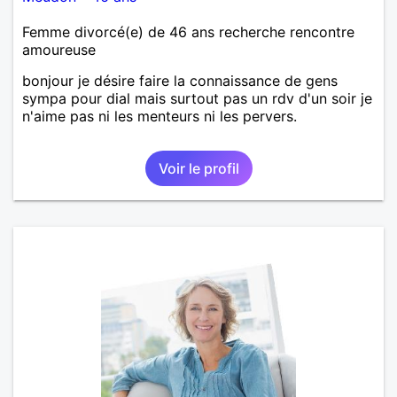
Femme divorcé(e) de 46 ans recherche rencontre
amoureuse
bonjour je désire faire la connaissance de gens
sympa pour dial mais surtout pas un rdv d'un soir je
n'aime pas ni les menteurs ni les pervers.
Voir le profil