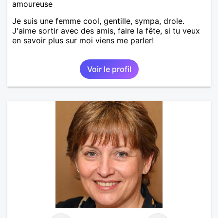
amoureuse
Je suis une femme cool, gentille, sympa, drole.
J'aime sortir avec des amis, faire la fête, si tu veux
en savoir plus sur moi viens me parler!
Voir le profil