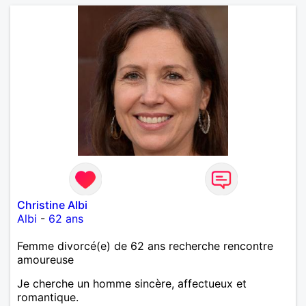
Christine Albi
Albi
-
62 ans
Femme divorcé(e) de 62 ans recherche rencontre
amoureuse
Je cherche un homme sincère, affectueux et
romantique.