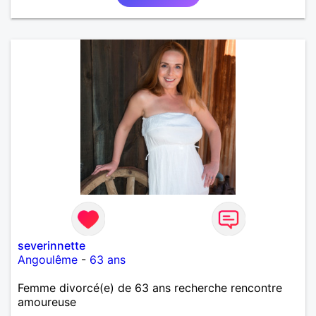
severinnette
Angoulême
-
63 ans
Femme divorcé(e) de 63 ans recherche rencontre
amoureuse