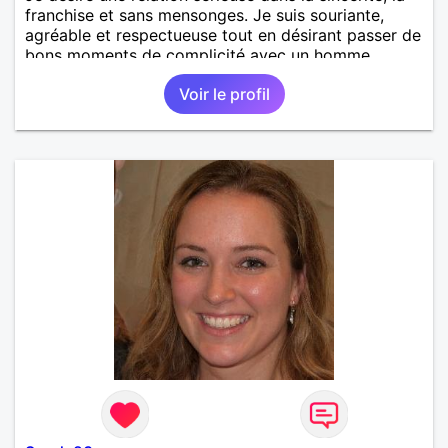
franchise et sans mensonges. Je suis souriante,
agréable et respectueuse tout en désirant passer de
bons moments de complicité avec un homme
voulant aller dans la même direction que moi.
Voir le profil