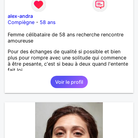
alex-andra
Compiègne
-
58 ans
Femme célibataire de 58 ans recherche rencontre
amoureuse
Pour des échanges de qualité si possible et bien
plus pour rompre avec une solitude qui commence
à être pesante, c'est si beau à deux quand l'entente
fait loi.
Voir le profil