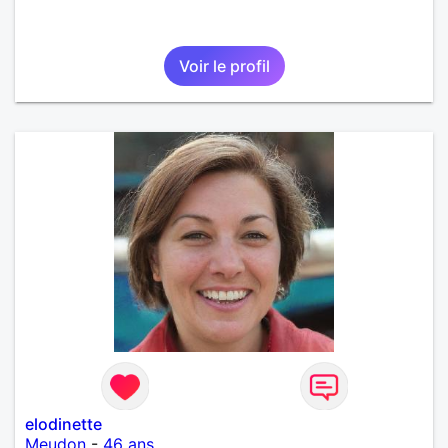
Voir le profil
elodinette
Meudon
-
46 ans