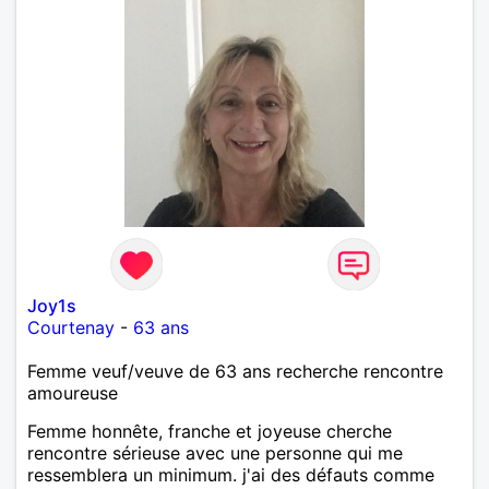
Joy1s
Courtenay
-
63 ans
Femme veuf/veuve de 63 ans recherche rencontre
amoureuse
Femme honnête, franche et joyeuse cherche
rencontre sérieuse avec une personne qui me
ressemblera un minimum. j'ai des défauts comme