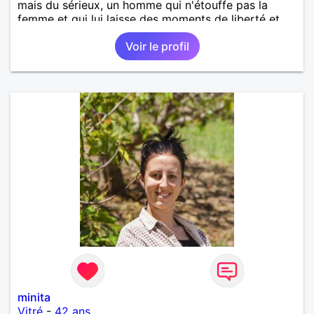
mais du sérieux, un homme qui n'étouffe pas la
femme et qui lui laisse des moments de liberté et
réciproquement!
Voir le profil
minita
Vitré
-
42 ans