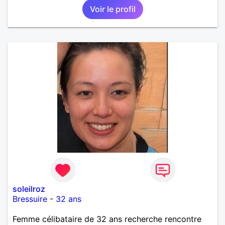
Voir le profil
soleilroz
Bressuire
-
32 ans
Femme célibataire de 32 ans recherche rencontre