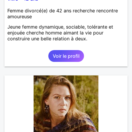
Femme divorcé(e) de 42 ans recherche rencontre
amoureuse
Jeune femme dynamique, sociable, tolérante et
enjouée cherche homme aimant la vie pour
construire une belle relation à deux.
Voir le profil