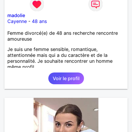
madolie
Cayenne
-
48 ans
Femme divorcé(e) de 48 ans recherche rencontre
amoureuse
Je suis une femme sensible, romantique,
attentionnée mais qui a du caractère et de la
personnalité. Je souhaite rencontrer un homme
même profil.
Voir le profil