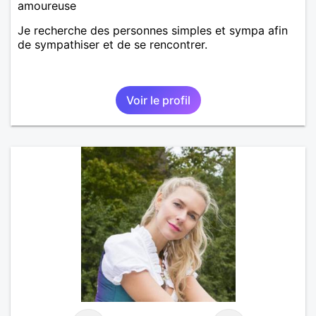
amoureuse
Je recherche des personnes simples et sympa afin
de sympathiser et de se rencontrer.
Voir le profil