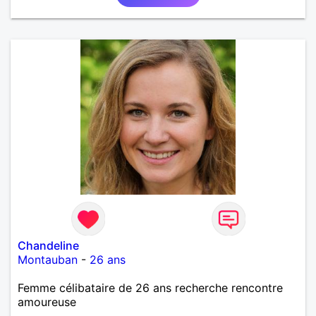
Chandeline
Montauban
-
26 ans
Femme célibataire de 26 ans recherche rencontre
amoureuse