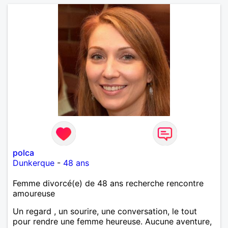
polca
Dunkerque
-
48 ans
Femme divorcé(e) de 48 ans recherche rencontre
amoureuse
Un regard , un sourire, une conversation, le tout
pour rendre une femme heureuse. Aucune aventure,